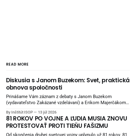
READ MORE
Diskusia s Janom Buzekom: Svet, praktická
obnova spoločnosti
Prinášame Vám záznam z debaty s Janom Buzekom
(vydavateľstvo Zakázané vzdelávaní) a Erikom Majerčákom
(ISOP) „Svet, praktická obnova spoločnosti“. Debata
By Inštitút ISOP
13 júl 2026
nadväzuje na debatu zo staršieho obdobia a pokračuje
81 ROKOV PO VOJNE A ĽUDIA MUSIA ZNOVU
potom aj unikátnymi pohľadmi Jana Buzeka - čo sa snažiť
PROTESTOVAŤ PROTI TIEŇU FAŠIZMU
robiť, aby sme žili lepšie. Diskusia sa nahrávala v Reštaurácii
Kozlovňa v Košiciach.
Od skončenia druhej svetovej vojny uplynulo už 81 rokov. 81