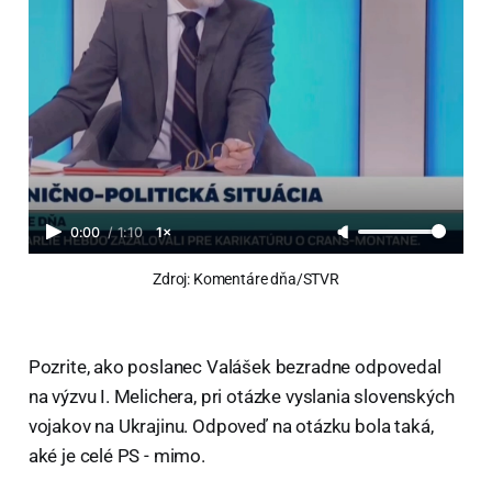
0:00
/
1:10
1×
Zdroj: Komentáre dňa/STVR
Pozrite, ako poslanec Valášek bezradne odpovedal
na výzvu I. Melichera, pri otázke vyslania slovenských
vojakov na Ukrajinu. Odpoveď na otázku bola taká,
aké je celé PS - mimo.