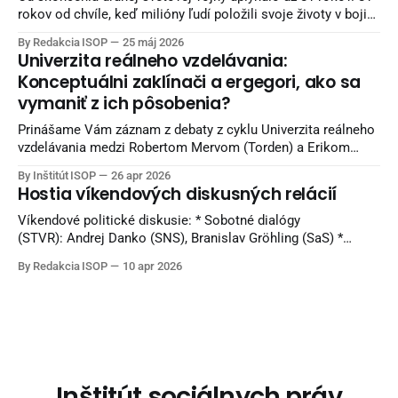
rokov od chvíle, keď milióny ľudí položili svoje životy v boji
proti fašizmu — ideológii nenávisti, nadradenosti a smrti.
By Redakcia ISOP
25 máj 2026
Naši starí otcovia bojovali v horách, partizáni umierali za
Univerzita reálneho vzdelávania:
slobodu, mestá boli vypaľované a celé rodiny ničila vojna.
Konceptuálni zaklínači a ergegori, ako sa
Európa bola zaplnená krvou
vymaniť z ich pôsobenia?
Prinášame Vám záznam z debaty z cyklu Univerzita reálneho
vzdelávania medzi Robertom Mervom (Torden) a Erikom
Majerčákom (ISOP). Diskusia sa nahrávala v Reštaurácii
By Inštitút ISOP
26 apr 2026
Kozlovňa v Košiciach. Knihy z vydavateľstva Torden si viete
Hostia víkendových diskusných relácií
objednať na INLIBRI online kníhkupectve. Naši sledovatelia
môžu využiť 7 percentnú zľavu. Pri nákupe použite kupón:
Víkendové politické diskusie: * Sobotné dialógy
ISOPYT-7
(STVR): Andrej Danko (SNS), Branislav Gröhling (SaS) *
Politika 24 (Joj24): Milan Majerský (KDH) * V politike
By Redakcia ISOP
10 apr 2026
(TA3): Rudolf Huliak (Strana vidieka), Tamara Stohlová (PS) *
O 5 minút 12 (STVR): Judita Laššáková (Smer), Beáta Jurík
(PS), Juraj Krúpa (SaS), Milan Uhrík (Republika) * Na telo (Tv
Markíza): Andrej
Inštitút sociálnych práv