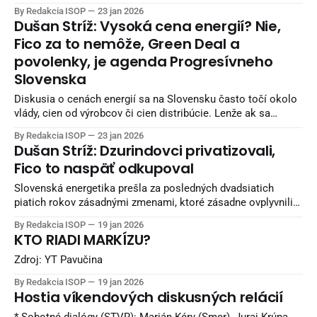
národnej strany - Viliam Karas, podpredseda
By Redakcia ISOP
23 jan 2026
Kresťanskodemokratického hnutia, bývalý minister
Dušan Stríž: Vysoká cena energií? Nie,
spravodlivosti SR nedeľa 25. januára 10.00 JOJ 24 - Politika
Fico za to nemôže, Green Deal a
24 - Denisa Saková, ministerka hospodárstva SR, Hlas-SD
povolenky, je agenda Progresívneho
11.00 TA3 - V politike - Robert Kaliňák,
Slovenska
Diskusia o cenách energií sa na Slovensku často točí okolo
vlády, cien od výrobcov či cien distribúcie. Lenže ak sa
pozrieme na čísla, vidíme, že slovenské elektrárne vyrábajú
By Redakcia ISOP
23 jan 2026
lacno a stabilne. Problém nevzniká u nás. Problém vzniká v
Dušan Stríž: Dzurindovci privatizovali,
Bruseli, v jeho systéme emisných povoleniek, ktoré sú dnes
Fico to naspäť odkupoval
drahšie než samotná
Slovenská energetika prešla za posledných dvadsiatich
piatich rokov zásadnými zmenami, ktoré zásadne ovplyvnili
to, akú kontrolu má štát nad výrobou a distribúciou elektriny.
By Redakcia ISOP
19 jan 2026
Keď sa dnes pozeráme na to, kto vlastní strategické
KTO RIADI MARKÍZU?
elektrárne a koľko z energetických ziskov zostáva na
Slovensku, výsledok je jednoznačný – rozhodujúce podiely
Zdroj: YT Pavučina
odišli do zahraničia najmä
By Redakcia ISOP
19 jan 2026
Hostia víkendových diskusných relácií