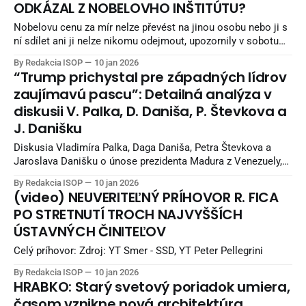
ODKÁZAL Z NOBELOVHO INŠTITÚTU?
Nobelovu cenu za mír nelze převést na jinou osobu nebo ji s
ní sdílet ani ji nelze nikomu odejmout, upozornily v sobotu
Norský Nobelův institut a Norský Nobelův výbor. Uvedly to v
By Redakcia ISOP
10 jan 2026
souvislosti se záměrem loni oceněné venezuelské opoziční
“Trump prichystal pre západných lídrov
lídryně Maríe Coriny Machadové přenechat cenu americkému
zaujímavú pascu”: Detailná analýza v
prezidentovi Donaldu Trumpovi. Nobelovu
diskusii V. Palka, D. Daniša, P. Števkova a
J. Danišku
Diskusia Vladimíra Palka, Daga Daniša, Petra Števkova a
Jaroslava Danišku o únose prezidenta Madura z Venezuely,
rekacia na Slovensku a v Európe. Kam tento celý vývoj
By Redakcia ISOP
10 jan 2026
smeruje. Zdroj: Marker
(video) NEUVERITEĽNÝ PRÍHOVOR R. FICA
PO STRETNUTÍ TROCH NAJVYŠŠÍCH
ÚSTAVNÝCH ČINITEĽOV
Celý príhovor: Zdroj: YT Smer - SSD, YT Peter Pellegrini
By Redakcia ISOP
10 jan 2026
HRABKO: Starý svetový poriadok umiera,
časom vznikne nová architektúra