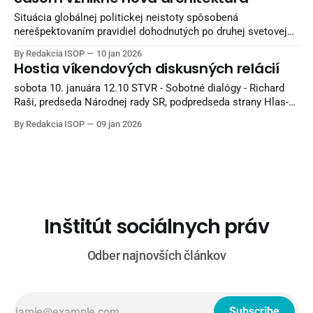
Situácia globálnej politickej neistoty spôsobená
nerešpektovaním pravidiel dohodnutých po druhej svetovej
vojne podľa Hrabka z dlhodobého hľadiska poškodzuje
By Redakcia ISOP
10 jan 2026
svetovú ekonomiku. Bratislava 10. januára (Teraz.sk) –
Hostia víkendových diskusných relácií
Svetový poriadok vytvorený dohodami po druhej svetovej
vojne umiera, veľmoci nerešpektujú žiadne dohody a záväzky
sobota 10. januára 12.10 STVR - Sobotné dialógy - Richard
a riadia sa iba právom silnejšieho. Takýto stav škodí
Raši, predseda Národnej rady SR, podpredseda strany Hlas-
svetovej
SD - Michal Šimečka, poslanec NR SR, predseda hnutia
By Redakcia ISOP
09 jan 2026
Progresívne Slovensko nedeľa 11. januára 10.00 JOJ 24 -
Politika 24 - Matúš Šutaj Eštok, minister vnútra SR, Hlas-SD
11.00 TA3 - V politike - Robert
Inštitút sociálnych práv
Odber najnovších článkov
Subscribe