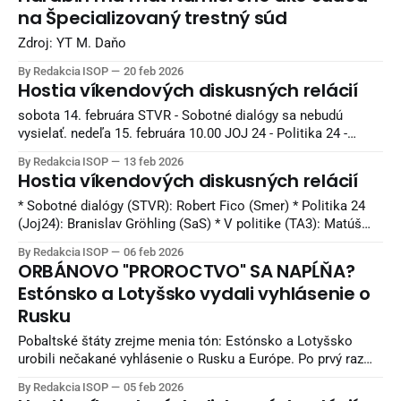
parlamentu, hnutie Republika 11.00 TA3 - V politike - Tomáš
na Špecializovaný trestný súd
Drucker, minister školstva, výskumu, vývoja a mládeže
Zdroj: YT M. Daňo
By Redakcia ISOP
20 feb 2026
Hostia víkendových diskusných relácií
sobota 14. februára STVR - Sobotné dialógy sa nebudú
vysielať. nedeľa 15. februára 10.00 JOJ 24 - Politika 24 -
Tomáš Drucker, minister školstva, výskumu, vývoja a
By Redakcia ISOP
13 feb 2026
mládeže SR, Hlas-SD 11.00 TA3 - V politike - Tibor Gašpar,
Hostia víkendových diskusných relácií
podpredseda Národnej rady SR, Smer-SD - Zuzana Števulová,
poslankyňa NR SR, podpredsedníčka poslaneckého klubu
* Sobotné dialógy (STVR): Robert Fico (Smer) * Politika 24
(Joj24): Branislav Gröhling (SaS) * V politike (TA3): Matúš
Šutaj Eštok (Hlas), Michal Truban (PS) * O 5 minút 12
By Redakcia ISOP
06 feb 2026
(STVR): Richard Raši (Hlas), Milan Majerský (KDH) * Na telo
ORBÁNOVO "PROROCTVO" SA NAPĹŇA?
(Markíza): Tomáš Drucker (Hlas), Viliam Karas (KDH)
Estónsko a Lotyšsko vydali vyhlásenie o
Rusku
Pobaltské štáty zrejme menia tón: Estónsko a Lotyšsko
urobili nečakané vyhlásenie o Rusku a Európe. Po prvý raz
začali hovoriť o potrebe obnovenia dialógu medzi Moskvou a
By Redakcia ISOP
05 feb 2026
Bruselom. Niektorí komentátori to interpretujú ako napĺňanie