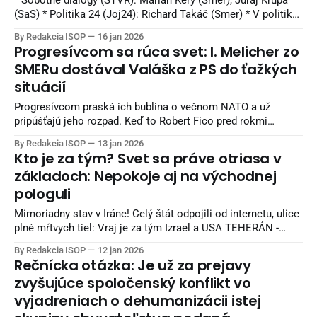
* Sobotné dialógy (STVR): Marián Kéry (Smer), Juraj Krúpa
(SaS) * Politika 24 (Joj24): Richard Takáč (Smer) * V politike
(TA3): Andrej Danko (SNS), Martin Dubéci (PS) * O 5 minút 12
By Redakcia ISOP
16 jan 2026
(STVR): Matúš Šutaj Eštok (Hlas), Ivan Korčok (PS) Zdroj:
Progresívcom sa rúca svet: I. Melicher zo
TASR/Denník N
SMERu dostával Valáška z PS do ťažkých
situácií
Progresívcom praská ich bublina o večnom NATO a už
pripúšťajú jeho rozpad. Keď to Robert Fico pred rokmi
hovoril, že svet je v pohybe, progresívne kruhy tomu neverili.
By Redakcia ISOP
13 jan 2026
Dnes vidíme, že ich zmysel pre realitu bol a je na bode
Kto je za tým? Svet sa práve otriasa v
mrazu. 0:00 /1:10 1× Pozrite, ako poslanec Valášek
základoch: Nepokoje aj na východnej
pologuli
Mimoriadny stav v Iráne! Celý štát odpojili od internetu, ulice
plné mŕtvych tiel: Vraj je za tým Izrael a USA TEHERÁN -
Iránsky minister zahraničných vecí Abbás Arákčí v pondelok
By Redakcia ISOP
12 jan 2026
uviedol, že v súvislosti s rozsiahlymi protestami v islamskej
Rečnícka otázka: Je už za prejavy
republike je situácia úplne pod kontrolou. Pripojenie na
zvyšujúce spoločenský konflikt vo
internet bude podľa neho
vyjadreniach o dehumanizácii istej