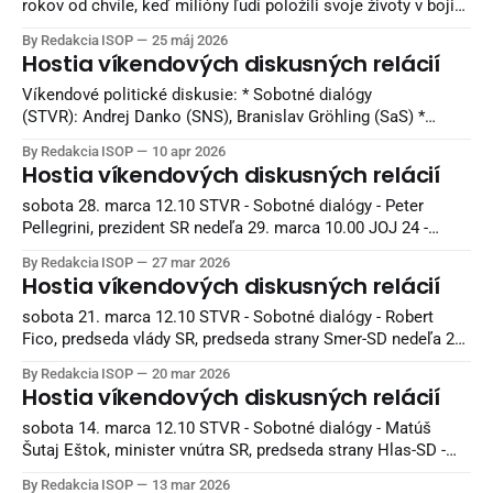
rokov od chvíle, keď milióny ľudí položili svoje životy v boji
proti fašizmu — ideológii nenávisti, nadradenosti a smrti.
By Redakcia ISOP
25 máj 2026
Naši starí otcovia bojovali v horách, partizáni umierali za
Hostia víkendových diskusných relácií
slobodu, mestá boli vypaľované a celé rodiny ničila vojna.
Európa bola zaplnená krvou
Víkendové politické diskusie: * Sobotné dialógy
(STVR): Andrej Danko (SNS), Branislav Gröhling (SaS) *
Politika 24 (Joj24): Milan Majerský (KDH) * V politike
By Redakcia ISOP
10 apr 2026
(TA3): Rudolf Huliak (Strana vidieka), Tamara Stohlová (PS) *
Hostia víkendových diskusných relácií
O 5 minút 12 (STVR): Judita Laššáková (Smer), Beáta Jurík
(PS), Juraj Krúpa (SaS), Milan Uhrík (Republika) * Na telo (Tv
sobota 28. marca 12.10 STVR - Sobotné dialógy - Peter
Markíza): Andrej
Pellegrini, prezident SR nedeľa 29. marca 10.00 JOJ 24 -
Politika 24 - Július Jakab, poslanec Národnej rady SR, Hnutie
By Redakcia ISOP
27 mar 2026
Slovensko 11.00 TA3 - V politike - Tomáš Taraba,
Hostia víkendových diskusných relácií
podpredseda vlády a minister životného prostredia SR,
nominant Slovenskej národnej strany - Branislav Gröhling,
sobota 21. marca 12.10 STVR - Sobotné dialógy - Robert
poslanec
Fico, predseda vlády SR, predseda strany Smer-SD nedeľa 22.
marca 10.00 JOJ 24 - Politika 24 - Ladislav Kamenický,
By Redakcia ISOP
20 mar 2026
minister financií SR, Smer-SD 11.00 TA3 - V politike - Matúš
Hostia víkendových diskusných relácií
Šutaj Eštok, minister vnútra SR, predseda strany Hlas-SD -
Viliam Karas,
sobota 14. marca 12.10 STVR - Sobotné dialógy - Matúš
Šutaj Eštok, minister vnútra SR, predseda strany Hlas-SD -
Milan Majerský, poslanec Národnej rady SR, predseda
By Redakcia ISOP
13 mar 2026