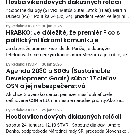
Hostia víkendových diskusných relácií
jedného z politických varovaní maďarského premiéra Viktora
Orbána, ktorý opakovane tvrdil, že bez rokovaní hrozí úplná
* Sobotné dialógy (STVR): Matúš Šutaj Eštok (Hlas), Martin
Dubéci (PS) * Politika 24 (Joj 24): prezident Peter Pellegrini *
V politike (TA3): Tomáš Taraba (SNS), Mária Kolíková (SaS) *
By Redakcia ISOP
30 jan 2026
O 5 minút 12 (STVR): Andrej Danko (SNS), Michal Šimečka
HRABKO: Je dôležité, že premiér Fico s
(PS) * Na telo (Markíza): Roman Michelko (SNS), Irena
politickými lídrami komunikuje
Bihariová (PS) Zdroj: Denník N
Je dobré, že premiér Fico ide do Paríža, je dobré, že
telefonoval s nemeckým kancelárom Merzom a je dobré, že
podpísal rámcovú dohodu s USA, povedal Hrabko. Bratislava
By Redakcia ISOP
30 jan 2026
29. januára (Teraz.sk) – Samotná skutočnosť, že premiér
Agenda 2030 a SDGs (Sustainable
Fico (Smer-SD) komunikuje so svetovými politickými lídrami
Development Goals) súbor 17 cieľov
je z hľadiska potreby riešiť naše
OSN a jej nebezpečenstvá
Ak chce Slovensko čerpať peniaze, musí spĺňať ciele
definované OSN a EÚ, nie vlastné národné priority.Ako sa
teda tieto agendy dostali na Slovensko a prečo sa ich
By Redakcia ISOP
29 jan 2026
presadzovanie zintenzívnilo počas vlád Matoviča a Ódora.
Hostia víkendových diskusných relácií
Agenda 2030 OSN a jej 17 cieľov udržateľného rozvoja
(SDGs) sa za posledné roky stali
sobota 24. januára 12.10 STVR - Sobotné dialógy - Andrej
Danko, podpredseda Národnej rady SR, predseda Slovenskej