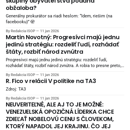
skupiny obyvateľstva podaná
obžaloba?
Generálny prokurátor sa riadi heslom: “Idem, riešim (na
facebooku)” 🫣
By Redakcia ISOP
11 jan 2026
Martin Novotný: Progresívci majú jednu
jedinú stratégiu: rozdeliť ľudí, rozhádať
štáty, rozbiť národ zvnútra
Progresívci majú jednu jedinú stratégiu: rozdeliť ľudí,
rozhádať štáty, rozbiť národ zvnútra. A robia to presne preto,
že v chaose sú najsilnejší. Čím viac sa ľudia nenávidia, tým
By Redakcia ISOP
11 jan 2026
viac oni rastú. A priznajme si. Dnes to vidíme všade a našimi
R. Fico v relácii V politike na TA3
hádkami im v tom pomáhame. Česi pod Fialom prerušia
kontakty
Zdroj: TA3
By Redakcia ISOP
11 jan 2026
NEUVERITEĽNÉ, ALE AJ TO JE MOŽNÉ:
VENEZUELSKÁ OPOZIČNÁ LÍDERKA CHCE
ZDIEĽAŤ NOBELOVÚ CENU S ČLOVEKOM,
KTORÝ NAPADOL JEJ KRAJINU. ČO JEJ