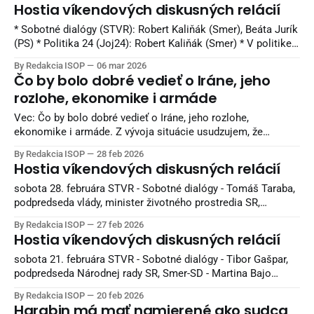
Prešovského samosprávneho kraja a predseda
Hostia víkendových diskusných relácií
Kresťanskodemokratického hnutia nedeľa 15. marca 10.00
JOJ 24 - Politika 24 - Tomáš Taraba, minister životného
* Sobotné dialógy (STVR): Robert Kaliňák (Smer), Beáta Jurík
prostredia SR 11.00 TA3
(PS) * Politika 24 (Joj24): Robert Kaliňák (Smer) * V politike
(TA3): Juraj Blanár (Smer), Martin Dubéci (PS) * O 5 minút 12
By Redakcia ISOP
06 mar 2026
(STVR): Richard Takáč (Smer), Branislav Gröhling (SaS)
Čo by bolo dobré vedieť o Iráne, jeho
Zdroj: Denník N
rozlohe, ekonomike i armáde
Vec: Čo by bolo dobré vedieť o Iráne, jeho rozlohe,
ekonomike i armáde. Z vývoja situácie usudzujem, že
izraelsko-americký útok na Irán je už iba otázkou relatívne
By Redakcia ISOP
28 feb 2026
krátkeho času. Myslím si, že pre všeobecný prehľad je dobré
Hostia víkendových diskusných relácií
vedieť základné údaje o tomto štáte. Rozloha Iránu: 1 648
195 km2
sobota 28. februára STVR - Sobotné dialógy - Tomáš Taraba,
podpredseda vlády, minister životného prostredia SR,
nominant Slovenskej národnej strany - Marián Viskupič,
By Redakcia ISOP
27 feb 2026
poslanec Národnej rady SR, podpredseda strany Sloboda a
Hostia víkendových diskusných relácií
Solidarita nedeľa 1. marca 10.00 JOJ 24 - Politika 24 - Andrej
Danko, podpredseda NR SR, predseda SNS 11.00 TA3 - V
sobota 21. februára STVR - Sobotné dialógy - Tibor Gašpar,
politike
podpredseda Národnej rady SR, Smer-SD - Martina Bajo
Holečková, poslankyňa NR SR, Sas nedeľa 22. februára 10.00
By Redakcia ISOP
20 feb 2026
JOJ 24 - Politika 24 - Milan Uhrík, poslanec Európskeho
Harabin má mať namierené ako sudca