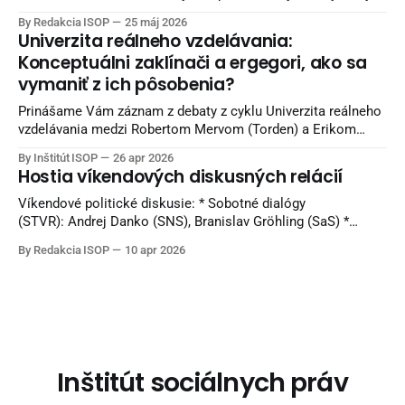
proti fašizmu — ideológii nenávisti, nadradenosti a smrti.
By Redakcia ISOP
25 máj 2026
Naši starí otcovia bojovali v horách, partizáni umierali za
Univerzita reálneho vzdelávania:
slobodu, mestá boli vypaľované a celé rodiny ničila vojna.
Konceptuálni zaklínači a ergegori, ako sa
Európa bola zaplnená krvou
vymaniť z ich pôsobenia?
Prinášame Vám záznam z debaty z cyklu Univerzita reálneho
vzdelávania medzi Robertom Mervom (Torden) a Erikom
Majerčákom (ISOP). Diskusia sa nahrávala v Reštaurácii
By Inštitút ISOP
26 apr 2026
Kozlovňa v Košiciach. Knihy z vydavateľstva Torden si viete
Hostia víkendových diskusných relácií
objednať na INLIBRI online kníhkupectve. Naši sledovatelia
môžu využiť 7 percentnú zľavu. Pri nákupe použite kupón:
Víkendové politické diskusie: * Sobotné dialógy
ISOPYT-7
(STVR): Andrej Danko (SNS), Branislav Gröhling (SaS) *
Politika 24 (Joj24): Milan Majerský (KDH) * V politike
By Redakcia ISOP
10 apr 2026
(TA3): Rudolf Huliak (Strana vidieka), Tamara Stohlová (PS) *
O 5 minút 12 (STVR): Judita Laššáková (Smer), Beáta Jurík
(PS), Juraj Krúpa (SaS), Milan Uhrík (Republika) * Na telo (Tv
Markíza): Andrej
Inštitút sociálnych práv