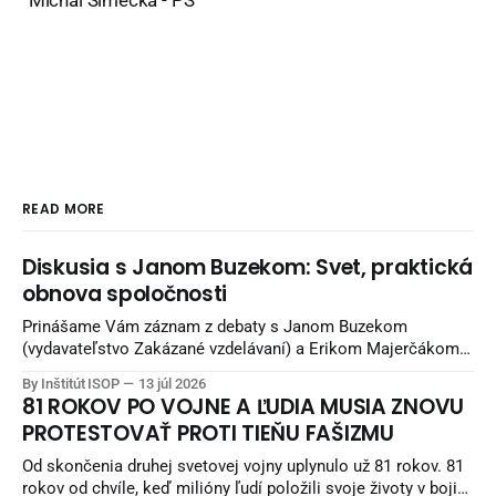
Michal Šimečka - PS
READ MORE
Diskusia s Janom Buzekom: Svet, praktická
obnova spoločnosti
Prinášame Vám záznam z debaty s Janom Buzekom
(vydavateľstvo Zakázané vzdelávaní) a Erikom Majerčákom
(ISOP) „Svet, praktická obnova spoločnosti“. Debata
By Inštitút ISOP
13 júl 2026
nadväzuje na debatu zo staršieho obdobia a pokračuje
81 ROKOV PO VOJNE A ĽUDIA MUSIA ZNOVU
potom aj unikátnymi pohľadmi Jana Buzeka - čo sa snažiť
PROTESTOVAŤ PROTI TIEŇU FAŠIZMU
robiť, aby sme žili lepšie. Diskusia sa nahrávala v Reštaurácii
Kozlovňa v Košiciach.
Od skončenia druhej svetovej vojny uplynulo už 81 rokov. 81
rokov od chvíle, keď milióny ľudí položili svoje životy v boji