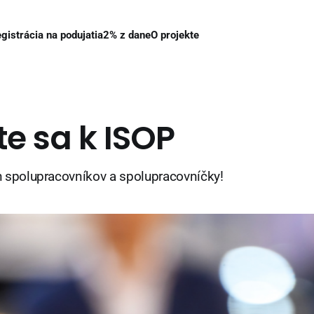
gistrácia na podujatia
2% z dane
O projekte
te sa k ISOP
spolupracovníkov a spolupracovníčky!