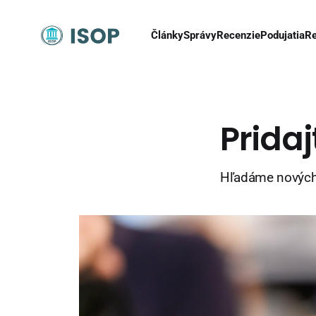
Články
Správy
Recenzie
Podujatia
Re
Pridaj
Hľadáme nových 