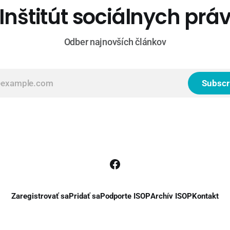
Inštitút sociálnych prá
Odber najnovších článkov
Subscr
Zaregistrovať sa
Pridať sa
Podporte ISOP
Archív ISOP
Kontakt