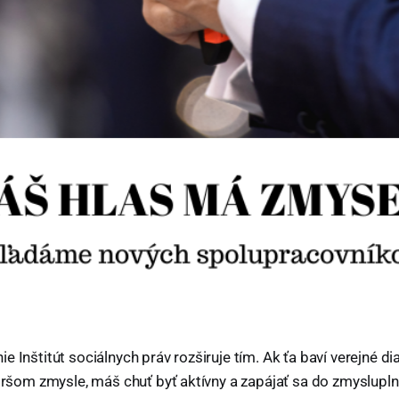
e Inštitút sociálnych práv rozširuje tím. Ak ťa baví verejné d
širšom zmysle, máš chuť byť aktívny a zapájať sa do zmysluplný