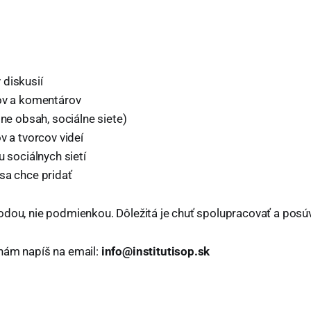
diskusií
ov a komentárov
ine obsah, sociálne siete)
v a tvorcov videí
u sociálnych sietí
sa chce pridať
odou, nie podmienkou. Dôležitá je chuť spolupracovať a posú
nám napíš na email:
info@institutisop.sk