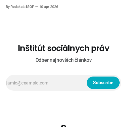
Politika 24 (Joj24): Milan Majerský (KDH) * V politike
By Redakcia ISOP
10 apr 2026
(TA3): Rudolf Huliak (Strana vidieka), Tamara Stohlová (PS) *
O 5 minút 12 (STVR): Judita Laššáková (Smer), Beáta Jurík
(PS), Juraj Krúpa (SaS), Milan Uhrík (Republika) * Na telo (Tv
Markíza): Andrej
Inštitút sociálnych práv
Odber najnovších článkov
Subscribe