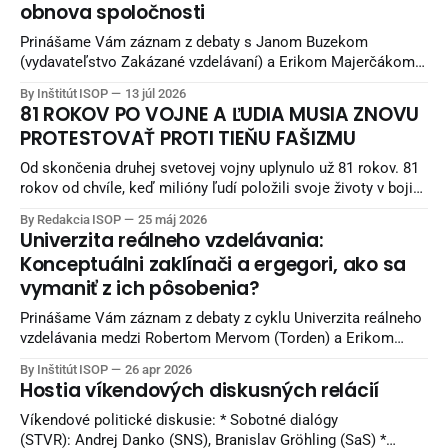
obnova spoločnosti
Prinášame Vám záznam z debaty s Janom Buzekom
(vydavateľstvo Zakázané vzdelávaní) a Erikom Majerčákom
(ISOP) „Svet, praktická obnova spoločnosti“. Debata
By Inštitút ISOP
13 júl 2026
nadväzuje na debatu zo staršieho obdobia a pokračuje
81 ROKOV PO VOJNE A ĽUDIA MUSIA ZNOVU
potom aj unikátnymi pohľadmi Jana Buzeka - čo sa snažiť
PROTESTOVAŤ PROTI TIEŇU FAŠIZMU
robiť, aby sme žili lepšie. Diskusia sa nahrávala v Reštaurácii
Kozlovňa v Košiciach.
Od skončenia druhej svetovej vojny uplynulo už 81 rokov. 81
rokov od chvíle, keď milióny ľudí položili svoje životy v boji
proti fašizmu — ideológii nenávisti, nadradenosti a smrti.
By Redakcia ISOP
25 máj 2026
Naši starí otcovia bojovali v horách, partizáni umierali za
Univerzita reálneho vzdelávania:
slobodu, mestá boli vypaľované a celé rodiny ničila vojna.
Konceptuálni zaklínači a ergegori, ako sa
Európa bola zaplnená krvou
vymaniť z ich pôsobenia?
Prinášame Vám záznam z debaty z cyklu Univerzita reálneho
vzdelávania medzi Robertom Mervom (Torden) a Erikom
Majerčákom (ISOP). Diskusia sa nahrávala v Reštaurácii
By Inštitút ISOP
26 apr 2026
Kozlovňa v Košiciach. Knihy z vydavateľstva Torden si viete
Hostia víkendových diskusných relácií
objednať na INLIBRI online kníhkupectve. Naši sledovatelia
môžu využiť 7 percentnú zľavu. Pri nákupe použite kupón:
Víkendové politické diskusie: * Sobotné dialógy
ISOPYT-7
(STVR): Andrej Danko (SNS), Branislav Gröhling (SaS) *