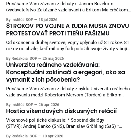
Prinášame Vám záznam z debaty s Janom Buzekom
(vydavateľstvo Zakázané vzdelávaní) a Erikom Majerčákom
(ISOP) „Svet, praktická obnova spoločnosti“. Debata
By Inštitút ISOP
13 júl 2026
nadväzuje na debatu zo staršieho obdobia a pokračuje
81 ROKOV PO VOJNE A ĽUDIA MUSIA ZNOVU
potom aj unikátnymi pohľadmi Jana Buzeka - čo sa snažiť
PROTESTOVAŤ PROTI TIEŇU FAŠIZMU
robiť, aby sme žili lepšie. Diskusia sa nahrávala v Reštaurácii
Kozlovňa v Košiciach.
Od skončenia druhej svetovej vojny uplynulo už 81 rokov. 81
rokov od chvíle, keď milióny ľudí položili svoje životy v boji
proti fašizmu — ideológii nenávisti, nadradenosti a smrti.
By Redakcia ISOP
25 máj 2026
Naši starí otcovia bojovali v horách, partizáni umierali za
Univerzita reálneho vzdelávania:
slobodu, mestá boli vypaľované a celé rodiny ničila vojna.
Konceptuálni zaklínači a ergegori, ako sa
Európa bola zaplnená krvou
vymaniť z ich pôsobenia?
Prinášame Vám záznam z debaty z cyklu Univerzita reálneho
vzdelávania medzi Robertom Mervom (Torden) a Erikom
Majerčákom (ISOP). Diskusia sa nahrávala v Reštaurácii
By Inštitút ISOP
26 apr 2026
Kozlovňa v Košiciach. Knihy z vydavateľstva Torden si viete
Hostia víkendových diskusných relácií
objednať na INLIBRI online kníhkupectve. Naši sledovatelia
môžu využiť 7 percentnú zľavu. Pri nákupe použite kupón:
Víkendové politické diskusie: * Sobotné dialógy
ISOPYT-7
(STVR): Andrej Danko (SNS), Branislav Gröhling (SaS) *
Politika 24 (Joj24): Milan Majerský (KDH) * V politike
By Redakcia ISOP
10 apr 2026