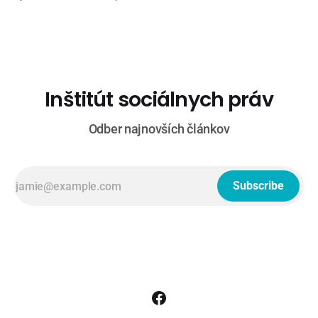
(TA3): Rudolf Huliak (Strana vidieka), Tamara Stohlová (PS) *
O 5 minút 12 (STVR): Judita Laššáková (Smer), Beáta Jurík
(PS), Juraj Krúpa (SaS), Milan Uhrík (Republika) * Na telo (Tv
Markíza): Andrej
Inštitút sociálnych práv
Odber najnovších článkov
Subscribe