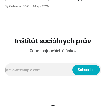
Politika 24 (Joj24): Milan Majerský (KDH) * V politike
By Redakcia ISOP
10 apr 2026
(TA3): Rudolf Huliak (Strana vidieka), Tamara Stohlová (PS) *
O 5 minút 12 (STVR): Judita Laššáková (Smer), Beáta Jurík
(PS), Juraj Krúpa (SaS), Milan Uhrík (Republika) * Na telo (Tv
Markíza): Andrej
Inštitút sociálnych práv
Odber najnovších článkov
Subscribe