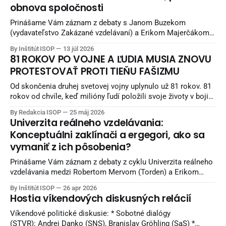
obnova spoločnosti
Prinášame Vám záznam z debaty s Janom Buzekom
(vydavateľstvo Zakázané vzdelávaní) a Erikom Majerčákom
(ISOP) „Svet, praktická obnova spoločnosti“. Debata
By Inštitút ISOP
13 júl 2026
nadväzuje na debatu zo staršieho obdobia a pokračuje
81 ROKOV PO VOJNE A ĽUDIA MUSIA ZNOVU
potom aj unikátnymi pohľadmi Jana Buzeka - čo sa snažiť
PROTESTOVAŤ PROTI TIEŇU FAŠIZMU
robiť, aby sme žili lepšie. Diskusia sa nahrávala v Reštaurácii
Kozlovňa v Košiciach.
Od skončenia druhej svetovej vojny uplynulo už 81 rokov. 81
rokov od chvíle, keď milióny ľudí položili svoje životy v boji
proti fašizmu — ideológii nenávisti, nadradenosti a smrti.
By Redakcia ISOP
25 máj 2026
Naši starí otcovia bojovali v horách, partizáni umierali za
Univerzita reálneho vzdelávania:
slobodu, mestá boli vypaľované a celé rodiny ničila vojna.
Konceptuálni zaklínači a ergegori, ako sa
Európa bola zaplnená krvou
vymaniť z ich pôsobenia?
Prinášame Vám záznam z debaty z cyklu Univerzita reálneho
vzdelávania medzi Robertom Mervom (Torden) a Erikom
Majerčákom (ISOP). Diskusia sa nahrávala v Reštaurácii
By Inštitút ISOP
26 apr 2026
Kozlovňa v Košiciach. Knihy z vydavateľstva Torden si viete
Hostia víkendových diskusných relácií
objednať na INLIBRI online kníhkupectve. Naši sledovatelia
môžu využiť 7 percentnú zľavu. Pri nákupe použite kupón:
Víkendové politické diskusie: * Sobotné dialógy
ISOPYT-7
(STVR): Andrej Danko (SNS), Branislav Gröhling (SaS) *