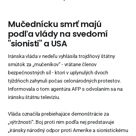
Mučednícku smrť majú
podľa vlády na svedomí
"sionisti" a USA
Iránska vláda v nedeľu vyhlásila trojdňový štátny
smútok za „mučeníkov“ - vrátane členov
bezpečnostných síl - ktorí v uplynulých dvoch
týždňoch zahynuli počas celonárodných protestov.
Informovala o tom agentúra AFP s odvolaním sa na
iránsku štátnu televíziu.
Vláda označila prebiehajúce demonštrácie za
„výtržnosti“. Boj proti nim podľa nej predstavuje
„iránsky národný odpor proti Amerike a sionistickému