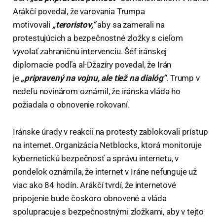
Arákčí povedal, že varovania Trumpa
motivovali
„teroristov,“
aby sa zamerali na
protestujúcich a bezpečnostné zložky s cieľom
vyvolať zahraničnú intervenciu. Šéf iránskej
diplomacie podľa al-Džazíry povedal, že Irán
je
„pripravený na vojnu, ale tiež na dialóg“
. Trump v
nedeľu novinárom oznámil, že iránska vláda ho
požiadala o obnovenie rokovaní.
Iránske úrady v reakcii na protesty zablokovali prístup
na internet. Organizácia Netblocks, ktorá monitoruje
kybernetickú bezpečnosť a správu internetu, v
pondelok oznámila, že internet v Iráne nefunguje už
viac ako 84 hodín. Arákčí tvrdí, že internetové
pripojenie bude čoskoro obnovené a vláda
spolupracuje s bezpečnostnými zložkami, aby v tejto