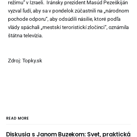
režimu“ v Izraeli. Iránsky prezident Masúd Pezeškiján
vyzval ľudí, aby sa v pondelok zúčastnili na „národnom
pochode odporu“, aby odsúdili násilie, ktoré podľa
vlády spáchali „mestskí teroristickí zločinci“, oznámila
štátna televízia.
Zdroj: Topky.sk
READ MORE
Diskusia s Janom Buzekom: Svet, praktická