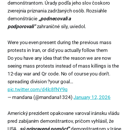
demonštrantom. Úrady podľa jeho slov čoskoro
zverejnia priznania zadržaných osôb. Rozsiahle
demonštrácie
„podnecovali a
podporovali“
zahraničné sily, uviedol.
Were you even present during the previous mass
protests in Iran, or did you actually follow them
Do you have any idea that the reason we are now
seeing mass protests instead of mass killings is the
12-day war and Qr code. No of course you don’t.
spreading division ?your goal…
pic.twitter.com/d4lc8fNY9q
— mandana (@mandana1324)
January 12, 2026
Americký prezident opakovane varoval iránsku vládu
pred zabíjaním demonštrantov, pričom vyhlásil, že
USA
„sú pripravené pomôcť“
demonštrantom v Iráne.