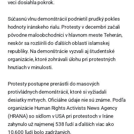
veci dosiahla pokrok.
Súčasnú vlnu demonštrácií podnietil prudký pokles
hodnoty iránskeho rialu. Protesty v decembri začali
pôvodne maloobchodníci v hlavnom meste Teherán,
neskôr sa rozšírili do ďalších oblastí islamskej
republiky. Na demonštrácie vyzvali aj študentské
organizácie, ktoré zohrávali úlohu pri protestných
hnutiach v minulosti.
Protesty postupne prerástli do masových
protivládnych demonštrácií, ktoré si vyžiadali
desiatky mŕtvych. Oficiálne údaje nie sú známe. Podľa
organizácie Human Rights Activists News Agency
(HRANA) so sídlom v USA pri protestoch v Iráne
zahynulo už najmenej 538 ľudí a ďalších viac ako
10.600 ľudí bolo zadržaných.