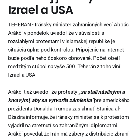
Izrael a USA
TEHERÁN - Iránsky minister zahraničných vecí Abbás
Arákčí v pondelok uviedol, že v súvislosti s
rozsiahlymi protestami v islamskej republike je
situácia úplne pod kontrolou. Pripojenie na internet
bude podľa neho čoskoro obnovené. Počet obetí
medzitým stúpol na vyše 500. Teherán z toho viní
Izrael a USA.
Arákčí tiež uviedol, že protesty
„sa stali násilnými a
krvavými, aby sa vytvorila zámienka“
pre amerického
prezidenta Donalda Trumpa zasiahnuť. Stanica al-
Džazíra informuje, že iránsky minister sa k protestom
vyjadril na stretnutí so zahraničnými diplomatmi.
Arákčí povedal, že Irán má zábery z distribúcie zbraní