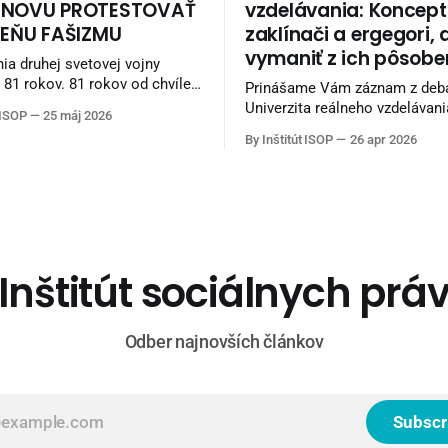
ZNOVU PROTESTOVAŤ
vzdelávania: Koncept
IEŇU FAŠIZMU
zaklínači a ergegori, 
vymaniť z ich pôsobe
ia druhej svetovej vojny
 81 rokov. 81 rokov od chvíle,
Prinášame Vám záznam z deba
 ľudí položili svoje životy v
Univerzita reálneho vzdelávan
 ISOP
25 máj 2026
fašizmu — ideológii nenávisti,
Robertom Mervom (Torden) a
By Inštitút ISOP
26 apr 2026
. Naši starí otcovia
Majerčákom (ISOP). Diskusia sa
horách, partizáni umierali za
nahrávala v Reštaurácii Kozlov
está boli vypaľované a celé
Košiciach. Knihy z vydavateľstva Torden
la vojna. Európa bola zaplnená
si viete objednať na INLIBRI on
kníhkupectve. Naši sledovatelia môžu
využiť 7 percentnú zľavu. Pri 
použite kupón: ISOPYT-7
Inštitút sociálnych prá
Odber najnovších článkov
Subscr