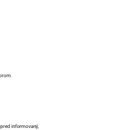
torom.
opred informovaný,