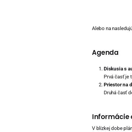
Alebo na nasledu
Agenda
Diskusia s 
Prvá časť je
Priestor na 
Druhá časť d
Informácie 
V blízkej dobe pl