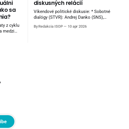
uálni
diskusných relácií
ako sa
Víkendové politické diskusie: * Sobotné
nia?
dialógy (STVR): Andrej Danko (SNS),
Branislav Gröhling (SaS) * Politika 24
ty z cyklu
By Redakcia ISOP
10 apr 2026
(Joj24): Milan Majerský (KDH) *
ia medzi
V politike (TA3): Rudolf Huliak (Strana
 Erikom
vidieka), Tamara Stohlová (PS) * O 5
minút 12 (STVR): Judita Laššáková
ňa v
(Smer), Beáta Jurík (PS), Juraj Krúpa
(SaS), Milan Uhrík (Republika) * Na telo
line
(Tv Markíza): Andrej
nákupe
v
ibe