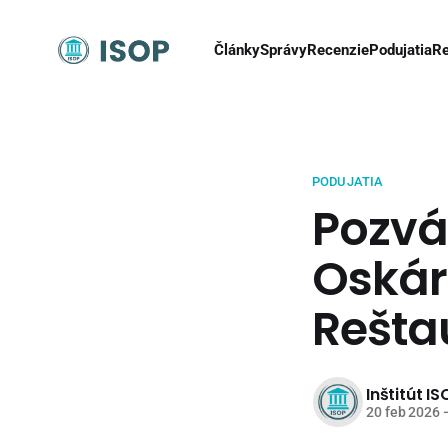
Články
Správy
Recenzie
Podujatia
Re
PODUJATIA
Pozvá
Oská
Reštau
Inštitút IS
20 feb 2026