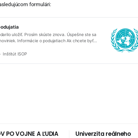
nasledujúcom formulári:
podujatia
arilo uložiť. Prosím skúste znova. Úspešne ste sa
r noviniek. Informácie o podujatiach Ak chcete byť
ých o pripravovaných akciách, aby Vám nič neušlo
Prihlásiť Všetky naše podujatia zverejňujeme na
Inštitút ISOP
Pozrite si ukážkové videá:
V PO VOJNE A ĽUDIA
Univerzita reálneho