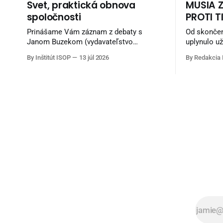
Svet, praktická obnova
MUSIA 
spoločnosti
PROTI T
Prinášame Vám záznam z debaty s
Od skončen
Janom Buzekom (vydavateľstvo
uplynulo už
Zakázané vzdelávaní) a Erikom
keď milióny
By Inštitút ISOP
13 júl 2026
By Redakcia
Majerčákom (ISOP) „Svet, praktická
boji proti 
obnova spoločnosti“. Debata nadväzuje
nadradenosti a smrti
na debatu zo staršieho obdobia a
bojovali v 
pokračuje potom aj unikátnymi pohľadmi
slobodu, m
Jana Buzeka - čo sa snažiť robiť, aby sme
rodiny niči
žili lepšie. Diskusia sa nahrávala v
krvou
Reštaurácii Kozlovňa v Košiciach.