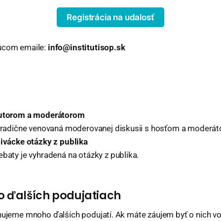
Registrácia na udalosť
júcom emaile:
info@institutisop.sk
autorom a moderátorom
 tradične venovaná moderovanej diskusii s hosťom a moderá
divácke otázky z publika
ebaty je vyhradená na otázky z publika.
o ďalších podujatiach
ánujeme mnoho ďalších podujatí. Ak máte záujem byť o nich v