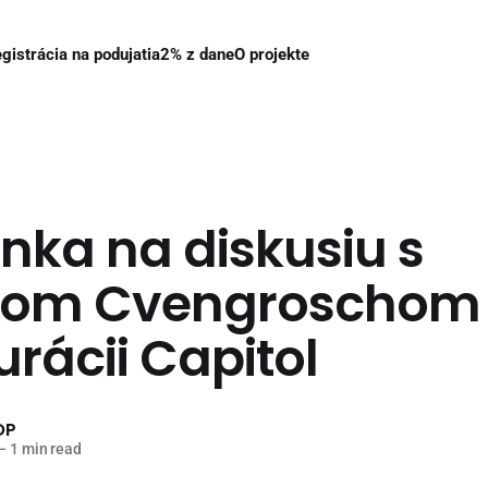
gistrácia na podujatia
2% z dane
O projekte
nka na diskusiu s
rom Cvengroschom
rácii Capitol
OP
—
1 min read