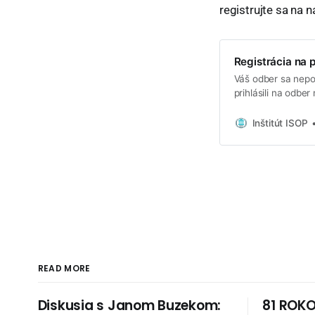
registrujte sa na 
Registrácia na 
Váš odber sa nepod
prihlásili na odbe
vopred informovan
:) Váš Email Meno 
Inštitút ISOP
našom YT kanále. 
READ MORE
Diskusia s Janom Buzekom:
81 ROKO