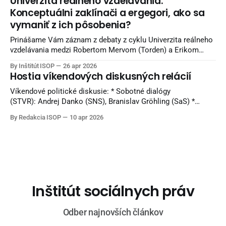
Univerzita reálneho vzdelávania:
slobodu, mestá boli vypaľované a celé rodiny ničila vojna.
Konceptuálni zaklínači a ergegori, ako sa
Európa bola zaplnená krvou
vymaniť z ich pôsobenia?
Prinášame Vám záznam z debaty z cyklu Univerzita reálneho
vzdelávania medzi Robertom Mervom (Torden) a Erikom
Majerčákom (ISOP). Diskusia sa nahrávala v Reštaurácii
By Inštitút ISOP
26 apr 2026
Kozlovňa v Košiciach. Knihy z vydavateľstva Torden si viete
Hostia víkendových diskusných relácií
objednať na INLIBRI online kníhkupectve. Naši sledovatelia
môžu využiť 7 percentnú zľavu. Pri nákupe použite kupón:
Víkendové politické diskusie: * Sobotné dialógy
ISOPYT-7
(STVR): Andrej Danko (SNS), Branislav Gröhling (SaS) *
Politika 24 (Joj24): Milan Majerský (KDH) * V politike
By Redakcia ISOP
10 apr 2026
(TA3): Rudolf Huliak (Strana vidieka), Tamara Stohlová (PS) *
O 5 minút 12 (STVR): Judita Laššáková (Smer), Beáta Jurík
(PS), Juraj Krúpa (SaS), Milan Uhrík (Republika) * Na telo (Tv
Markíza): Andrej
Inštitút sociálnych práv
Odber najnovších článkov