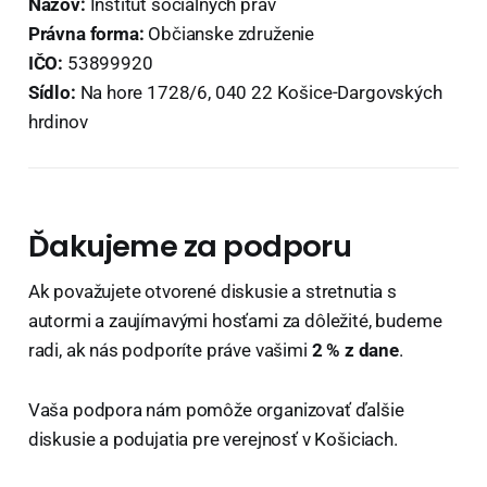
Názov:
Inštitút sociálnych práv
Právna forma:
Občianske združenie
IČO:
53899920
Sídlo:
Na hore 1728/6, 040 22 Košice-Dargovských
hrdinov
Ďakujeme za podporu
Ak považujete otvorené diskusie a stretnutia s
autormi a zaujímavými hosťami za dôležité, budeme
radi, ak nás podporíte práve vašimi
2 % z dane
.
Vaša podpora nám pomôže organizovať ďalšie
diskusie a podujatia pre verejnosť v Košiciach.