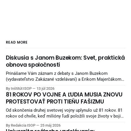
READ MORE
Diskusia s Janom Buzekom: Svet, praktická
obnova spoločnosti
Prinášame Vám záznam z debaty s Janom Buzekom
(vydavateľstvo Zakázané vzdelávaní) a Erikom Majerčákom
(ISOP) „Svet, praktická obnova spoločnosti“. Debata
By Inštitút ISOP
13 júl 2026
nadväzuje na debatu zo staršieho obdobia a pokračuje
81 ROKOV PO VOJNE A ĽUDIA MUSIA ZNOVU
potom aj unikátnymi pohľadmi Jana Buzeka - čo sa snažiť
PROTESTOVAŤ PROTI TIEŇU FAŠIZMU
robiť, aby sme žili lepšie. Diskusia sa nahrávala v Reštaurácii
Kozlovňa v Košiciach.
Od skončenia druhej svetovej vojny uplynulo už 81 rokov. 81
rokov od chvíle, keď milióny ľudí položili svoje životy v boji
proti fašizmu — ideológii nenávisti, nadradenosti a smrti.
By Redakcia ISOP
25 máj 2026
Naši starí otcovia bojovali v horách, partizáni umierali za