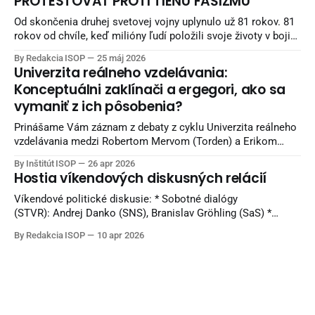
PROTESTOVAŤ PROTI TIEŇU FAŠIZMU
robiť, aby sme žili lepšie. Diskusia sa nahrávala v Reštaurácii
Kozlovňa v Košiciach.
Od skončenia druhej svetovej vojny uplynulo už 81 rokov. 81
rokov od chvíle, keď milióny ľudí položili svoje životy v boji
proti fašizmu — ideológii nenávisti, nadradenosti a smrti.
By Redakcia ISOP
25 máj 2026
Naši starí otcovia bojovali v horách, partizáni umierali za
Univerzita reálneho vzdelávania:
slobodu, mestá boli vypaľované a celé rodiny ničila vojna.
Konceptuálni zaklínači a ergegori, ako sa
Európa bola zaplnená krvou
vymaniť z ich pôsobenia?
Prinášame Vám záznam z debaty z cyklu Univerzita reálneho
vzdelávania medzi Robertom Mervom (Torden) a Erikom
Majerčákom (ISOP). Diskusia sa nahrávala v Reštaurácii
By Inštitút ISOP
26 apr 2026
Kozlovňa v Košiciach. Knihy z vydavateľstva Torden si viete
Hostia víkendových diskusných relácií
objednať na INLIBRI online kníhkupectve. Naši sledovatelia
môžu využiť 7 percentnú zľavu. Pri nákupe použite kupón:
Víkendové politické diskusie: * Sobotné dialógy
ISOPYT-7
(STVR): Andrej Danko (SNS), Branislav Gröhling (SaS) *
Politika 24 (Joj24): Milan Majerský (KDH) * V politike
By Redakcia ISOP
10 apr 2026
(TA3): Rudolf Huliak (Strana vidieka), Tamara Stohlová (PS) *
O 5 minút 12 (STVR): Judita Laššáková (Smer), Beáta Jurík
(PS), Juraj Krúpa (SaS), Milan Uhrík (Republika) * Na telo (Tv
Markíza): Andrej