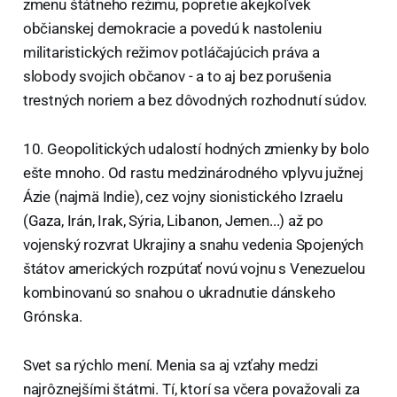
zmenu štátneho režimu, popretie akejkoľvek
občianskej demokracie a povedú k nastoleniu
militaristických režimov potláčajúcich práva a
slobody svojich občanov - a to aj bez porušenia
trestných noriem a bez dôvodných rozhodnutí súdov.
10. Geopolitických udalostí hodných zmienky by bolo
ešte mnoho. Od rastu medzinárodného vplyvu južnej
Ázie (najmä Indie), cez vojny sionistického Izraelu
(Gaza, Irán, Irak, Sýria, Libanon, Jemen...) až po
vojenský rozvrat Ukrajiny a snahu vedenia Spojených
štátov amerických rozpútať novú vojnu s Venezuelou
kombinovanú so snahou o ukradnutie dánskeho
Grónska.
Svet sa rýchlo mení. Menia sa aj vzťahy medzi
najrôznejšími štátmi. Tí, ktorí sa včera považovali za