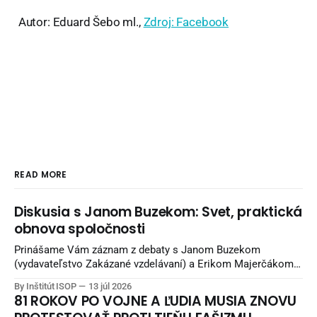
Autor: Eduard Šebo ml.,
Zdroj: Facebook
READ MORE
Diskusia s Janom Buzekom: Svet, praktická
obnova spoločnosti
Prinášame Vám záznam z debaty s Janom Buzekom
(vydavateľstvo Zakázané vzdelávaní) a Erikom Majerčákom
(ISOP) „Svet, praktická obnova spoločnosti“. Debata
By Inštitút ISOP
13 júl 2026
nadväzuje na debatu zo staršieho obdobia a pokračuje
81 ROKOV PO VOJNE A ĽUDIA MUSIA ZNOVU
potom aj unikátnymi pohľadmi Jana Buzeka - čo sa snažiť