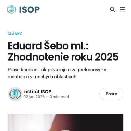
ČLÁNKY
Eduard Šebo ml.:
Zhodnotenie roku 2025
Práve končiaci rok považujem za prelomový - v
mnohom i v mnohých oblastiach.
Inštitút ISOP
Share
02 jan 2026
—
3 min read