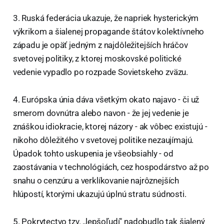
3. Ruská federácia ukazuje, že napriek hysterickým
výkrikom a šialenej propagande štátov kolektívneho
západu je opäť jedným z najdôležitejších hráčov
svetovej politiky, z ktorej moskovské politické
vedenie vypadlo po rozpade Sovietskeho zväzu.
4. Európska únia dáva všetkým okato najavo - či už
smerom dovnútra alebo navon - že jej vedenie je
znáškou idiokracie, ktorej názory - ak vôbec existujú -
nikoho dôležitého v svetovej politike nezaujímajú.
Úpadok tohto uskupenia je všeobsiahly - od
zaostávania v technológiách, cez hospodárstvo až po
snahu o cenzúru a verklíkovanie najrôznejších
hlúpostí, ktorými ukazujú úplnú stratu súdnosti.
5. Pokrytectvo tzv. ,,lepšoľudí" nadobudlo tak šialený