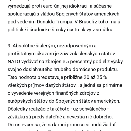
vymedzujú proti euro-únijnej idiokracii a súčasne
spolupracujú s vládou Spojených štátov amerických
pod vedením Donalda Trumpa. V Bruseli z toho majú
politické i úradnícke špičky často hlavy v smútku.
9. Absolútne šialeným, nezodpovedným a
protištátnym úkazom je záväzok členských štátov
NATO vydávať na zbrojenie 5 percentný podiel z výšky
svojho dosiahnutého hrubého domáceho produktu.
Táto hodnota predstavuje približne 20 až 25 %
všetkých príjmov daných štátov... a jedná sa primárne
o vyvedenie verejných finančných zdrojov z
európskych štátov do Spojených štátov amerických.
Dôsledky realizácie takéhoto - už schváleného -
záväzku sú predvídateľné a neveštia nič dobrého.
Domnievam sa, že na konci procesu si budú žiadať