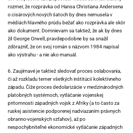
rozmer, že rozprávka od Hansa Christiana Andersena
o cisárových nových šatoch by dnes nemusela v
médiách hlavného prúdu bežať ako rozprávka ale skôr
ako dokument. Domnievam sa taktiež, že ak by dnes
žil George Orwell, pravdepodobne by sa snažil
zdôrazniť, že on svoj román s názvom 1984 napísal
ako výstrahu - a nie ako manuál.
6. Zaujímavé je taktiež sledovať proces oslabovania,
či až rozkladu temer všetkých inštitúcií kolektívneho
západu. Čiže proces dedolarizácie v medzinárodných
platobných systémoch, vytláčanie vojenskej
prítomnosti západných vojsk z Afriky (a to často za
ruskej asistencie podporenej nadviazaním právnych
obranno-vojenských vzťahov), až po
nespochybniteľné ekonomické vytláčanie západných