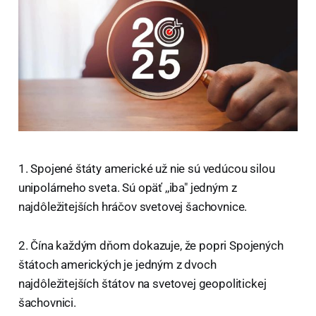
1. Spojené štáty americké už nie sú vedúcou silou
unipolárneho sveta. Sú opäť ,,iba" jedným z
najdôležitejších hráčov svetovej šachovnice.
2. Čína každým dňom dokazuje, že popri Spojených
štátoch amerických je jedným z dvoch
najdôležitejších štátov na svetovej geopolitickej
šachovnici.