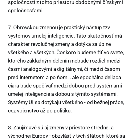
spoločností z tohto priestoru obdobnými čínskymi
spoločnosťami.
7. Obrovskou zmenou je praktický nástup tzv.
systémov umelej inteligencie. Táto skutočnosť má
charakter revolučnej zmeny a dotýka sa úplne
všetkého a všetkých. Čoskoro budeme žiť vo svete,
ktorého základným delením nebude rozdiel medzi
časmi analógovými a digitálnymi, či medzi časom
pred internetom a po ňom... ale epochálna deliaca
čiara bude spočívať medzi dobou pred systémami
umelej inteligencie a dobou s týmito systémami.
Systémy UI sa dotýkajú všetkého - od bežnej práce,
cez vojenstvo až po politiku.
8. Zaujímavé sú aj zmeny v priestore strednej a
východnej Európy - obzvlášť v tých štátoch, ktoré sa