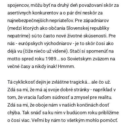
spojencov, môžu byť na druhý deň považovaní skôr za
asertívnych konkurentov a o pár dní neskôr za
najnebezpečnejších nepriateľov. Pre západniarov
(medzi ktorých ako občania Slovenskej republiky
nepatríme) sú to často nové životné skúsenosti. Pre
nás - európskych východniarov - je to skôr čosi ako
déjà vu (čiže niečo už videné). Stačí si spomenúť na
motto spred roku 1989... so Sovietskym zväzom na
večné časy a nikdy inak! Hmmm.
Tá cyklickosť dejín je zvláštne tragická... ale čo už.
Zdá sa mi, že má aj svoje dobré stránky - napríklad v
tom, že vracia ľuďom súdnosť a zmysel pre realitu.
Zdá sa mi, že oboje nám v našich končinách dosť
chýba. Tak snáď sa ku nim v budúcom roku priblížime
o čosi viac. Veľmi by nám to všetkým mohlo pomôcť.