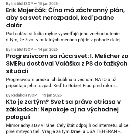
únia...
By Inštitút ISOP
15 jan 2026
Erik Majerčák: Čína má záchranný plán,
aby sa svet nerozpadol, keď padne
dolár
Pád dolára si ľudia mylne vysvetľujú jeho znehodnotenie
s tým, že život v ostatných menách pôjde v pohode ďalej.
Obidve myšlienky v sú mylné.
By Inštitút ISOP
14 jan 2026
Progresívcom sa rúca svet: I. Melicher zo
SMERu dostával Valáška z PS do ťažkých
situácií
Progresívcom praská ich bublina o večnom NATO a už
pripúšťajú jeho rozpad. Keď to Robert Fico pred rokmi
hovoril, že svet je v pohybe, progresívne kruhy tomu neverili.
By Redakcia ISOP
13 jan 2026
Dnes vidíme, že ich zmysel pre realitu bol a je na bode
Kto je za tým? Svet sa práve otriasa v
mrazu. 0:00 /1:10 1× Pozrite, ako poslanec Valášek
základoch: Nepokoje aj na východnej
pologuli
Mimoriadny stav v Iráne! Celý štát odpojili od internetu, ulice
plné mŕtvych tiel: Vraj je za tým Izrael a USA TEHERÁN -