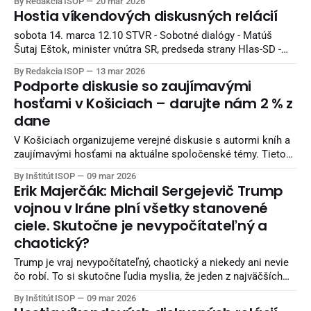
By Redakcia ISOP
20 mar 2026
minister financií SR, Smer-SD 11.00 TA3 - V politike - Matúš
Hostia víkendových diskusných relácií
Šutaj Eštok, minister vnútra SR, predseda strany Hlas-SD -
Viliam Karas,
sobota 14. marca 12.10 STVR - Sobotné dialógy - Matúš
Šutaj Eštok, minister vnútra SR, predseda strany Hlas-SD -
Milan Majerský, poslanec Národnej rady SR, predseda
By Redakcia ISOP
13 mar 2026
Prešovského samosprávneho kraja a predseda
Podporte diskusie so zaujímavými
Kresťanskodemokratického hnutia nedeľa 15. marca 10.00
hosťami v Košiciach – darujte nám 2 % z
JOJ 24 - Politika 24 - Tomáš Taraba, minister životného
dane
prostredia SR 11.00 TA3
V Košiciach organizujeme verejné diskusie s autormi kníh a
zaujímavými hosťami na aktuálne spoločenské témy. Tieto
podujatia sú otvorené pre každého a prinášajú priestor na
By Inštitút ISOP
09 mar 2026
zaujímavé rozhovory a nové pohľady.
Erik Majerčák: Michail Sergejevič Trump
vojnou v Iráne plní všetky stanovené
ciele. Skutočne je nevypočítateľný a
chaotický?
Trump je vraj nevypočítateľný, chaotický a niekedy ani nevie
čo robí. To si skutočne ľudia myslia, že jeden z najväčších
riadiacich nástrojov našej planéty – USA riadi človek, ktorý
By Inštitút ISOP
09 mar 2026
má tieto vlastnosti bez toho, aby svoje akcie robil bez