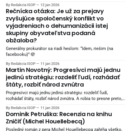
Iránsky minister zahraničných vecí Abbás Arákčí v pondelok
By Redakcia ISOP
12 jan 2026
uviedol, že v súvislosti s rozsiahlymi protestami v islamskej
Rečnícka otázka: Je už za prejavy
republike je situácia úplne pod kontrolou. Pripojenie na
zvyšujúce spoločenský konflikt vo
internet bude podľa neho
vyjadreniach o dehumanizácii istej
skupiny obyvateľstva podaná
obžaloba?
Generálny prokurátor sa riadi heslom: “Idem, riešim (na
facebooku)” 🫣
By Redakcia ISOP
11 jan 2026
Martin Novotný: Progresívci majú jednu
jedinú stratégiu: rozdeliť ľudí, rozhádať
štáty, rozbiť národ zvnútra
Progresívci majú jednu jedinú stratégiu: rozdeliť ľudí,
rozhádať štáty, rozbiť národ zvnútra. A robia to presne preto,
že v chaose sú najsilnejší. Čím viac sa ľudia nenávidia, tým
By Redakcia ISOP
11 jan 2026
viac oni rastú. A priznajme si. Dnes to vidíme všade a našimi
Dominik Petruška: Recenzia na knihu
hádkami im v tom pomáhame. Česi pod Fialom prerušia
Zničiť (Michel Houellebecq)
kontakty
Posledný román z pera Michel Houellebecqa zahŕňa všetko,