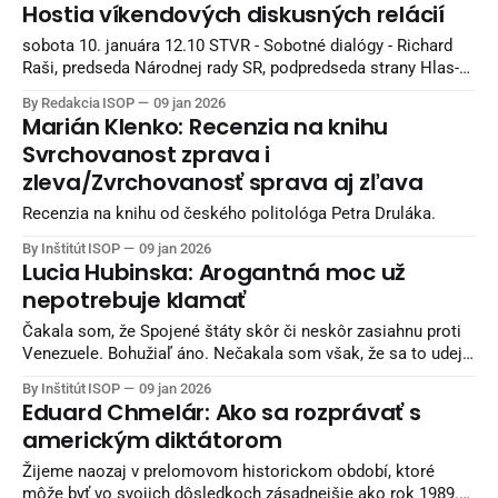
svetovú ekonomiku. Bratislava 10. januára (Teraz.sk) –
Hostia víkendových diskusných relácií
Svetový poriadok vytvorený dohodami po druhej svetovej
vojne umiera, veľmoci nerešpektujú žiadne dohody a záväzky
sobota 10. januára 12.10 STVR - Sobotné dialógy - Richard
a riadia sa iba právom silnejšieho. Takýto stav škodí
Raši, predseda Národnej rady SR, podpredseda strany Hlas-
svetovej
SD - Michal Šimečka, poslanec NR SR, predseda hnutia
By Redakcia ISOP
09 jan 2026
Progresívne Slovensko nedeľa 11. januára 10.00 JOJ 24 -
Marián Klenko: Recenzia na knihu
Politika 24 - Matúš Šutaj Eštok, minister vnútra SR, Hlas-SD
Svrchovanost zprava i
11.00 TA3 - V politike - Robert
zleva/Zvrchovanosť sprava aj zľava
Recenzia na knihu od českého politológa Petra Druláka.
By Inštitút ISOP
09 jan 2026
Lucia Hubinska: Arogantná moc už
nepotrebuje klamať
Čakala som, že Spojené štáty skôr či neskôr zasiahnu proti
Venezuele. Bohužiaľ áno. Nečakala som však, že sa to udeje
formou otvoreného únosu prezidenta Nicolása Madura a
By Inštitút ISOP
09 jan 2026
jeho manželky.
Eduard Chmelár: Ako sa rozprávať s
americkým diktátorom
Žijeme naozaj v prelomovom historickom období, ktoré
môže byť vo svojich dôsledkoch zásadnejšie ako rok 1989.