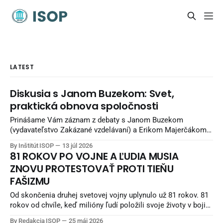
LATEST
Diskusia s Janom Buzekom: Svet,
praktická obnova spoločnosti
Prinášame Vám záznam z debaty s Janom Buzekom
(vydavateľstvo Zakázané vzdelávaní) a Erikom Majerčákom
(ISOP) „Svet, praktická obnova spoločnosti“. Debata
By Inštitút ISOP
13 júl 2026
nadväzuje na debatu zo staršieho obdobia a pokračuje
81 ROKOV PO VOJNE A ĽUDIA MUSIA
potom aj unikátnymi pohľadmi Jana Buzeka - čo sa snažiť
ZNOVU PROTESTOVAŤ PROTI TIEŇU
robiť, aby sme žili lepšie. Diskusia sa nahrávala v Reštaurácii
FAŠIZMU
Kozlovňa v Košiciach.
Od skončenia druhej svetovej vojny uplynulo už 81 rokov. 81
rokov od chvíle, keď milióny ľudí položili svoje životy v boji
proti fašizmu — ideológii nenávisti, nadradenosti a smrti.
By Redakcia ISOP
25 máj 2026