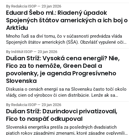
národnej strany - Viliam Karas, podpredseda
By Redakcia ISOP
23 jan 2026
Kresťanskodemokratického hnutia, bývalý minister
Eduard Šebo ml.: Riadený úpadok
spravodlivosti SR nedeľa 25. januára 10.00 JOJ 24 - Politika
Spojených štátov amerických a ich boj o
24 - Denisa Saková, ministerka hospodárstva SR, Hlas-SD
Arktídu
11.00 TA3 - V politike - Robert Kaliňák,
Mnoho ľudí sa diví tomu, čo v súčasnosti predvádza vláda
Spojených štátov amerických (SŠA). Obzvlášť vypulené oči
majú naivní pro-americkí fanúšikovia.
By Inštitút ISOP
23 jan 2026
Dušan Stríž: Vysoká cena energií? Nie,
Fico za to nemôže, Green Deal a
povolenky, je agenda Progresívneho
Slovenska
Diskusia o cenách energií sa na Slovensku často točí okolo
vlády, cien od výrobcov či cien distribúcie. Lenže ak sa
pozrieme na čísla, vidíme, že slovenské elektrárne vyrábajú
By Redakcia ISOP
23 jan 2026
lacno a stabilne. Problém nevzniká u nás. Problém vzniká v
Dušan Stríž: Dzurindovci privatizovali,
Bruseli, v jeho systéme emisných povoleniek, ktoré sú dnes
Fico to naspäť odkupoval
drahšie než samotná
Slovenská energetika prešla za posledných dvadsiatich
piatich rokov zásadnými zmenami, ktoré zásadne ovplyvnili