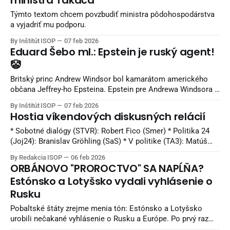
ministra Takáča
Týmto textom chcem povzbudiť ministra pôdohospodárstva
a vyjadriť mu podporu.
By Inštitút ISOP
07 feb 2026
Eduard Šebo ml.: Epstein je ruský agent!
🤡
Britský princ Andrew Windsor bol kamarátom amerického
občana Jeffrey-ho Epsteina. Epstein pre Andrewa Windsora a
mnohých ďalších prominentov zabezpečoval mladé dievčatá
By Inštitút ISOP
07 feb 2026
na sex.
Hostia víkendových diskusných relácií
* Sobotné dialógy (STVR): Robert Fico (Smer) * Politika 24
(Joj24): Branislav Gröhling (SaS) * V politike (TA3): Matúš
Šutaj Eštok (Hlas), Michal Truban (PS) * O 5 minút 12
By Redakcia ISOP
06 feb 2026
(STVR): Richard Raši (Hlas), Milan Majerský (KDH) * Na telo
ORBÁNOVO "PROROCTVO" SA NAPĹŇA?
(Markíza): Tomáš Drucker (Hlas), Viliam Karas (KDH)
Estónsko a Lotyšsko vydali vyhlásenie o
Rusku
Pobaltské štáty zrejme menia tón: Estónsko a Lotyšsko
urobili nečakané vyhlásenie o Rusku a Európe. Po prvý raz
začali hovoriť o potrebe obnovenia dialógu medzi Moskvou a