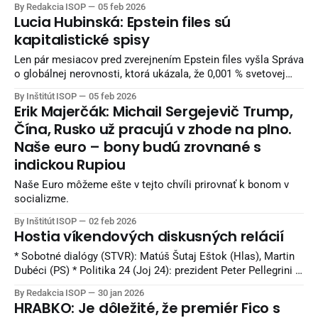
By Redakcia ISOP
05 feb 2026
Bruselom. Niektorí komentátori to interpretujú ako napĺňanie
Lucia Hubinská: Epstein files sú
jedného z politických varovaní maďarského premiéra Viktora
kapitalistické spisy
Orbána, ktorý opakovane tvrdil, že bez rokovaní hrozí úplná
Len pár mesiacov pred zverejnením Epstein files vyšla Správa
o globálnej nerovnosti, ktorá ukázala, že 0,001 % svetovej
populácie vlastní viac majetku než najchudobnejšia polovica
By Inštitút ISOP
05 feb 2026
ľudstva.
Erik Majerčák: Michail Sergejevič Trump,
Čína, Rusko už pracujú v zhode na plno.
Naše euro – bony budú zrovnané s
indickou Rupiou
Naše Euro môžeme ešte v tejto chvíli prirovnať k bonom v
socializme.
By Inštitút ISOP
02 feb 2026
Hostia víkendových diskusných relácií
* Sobotné dialógy (STVR): Matúš Šutaj Eštok (Hlas), Martin
Dubéci (PS) * Politika 24 (Joj 24): prezident Peter Pellegrini *
V politike (TA3): Tomáš Taraba (SNS), Mária Kolíková (SaS) *
By Redakcia ISOP
30 jan 2026
O 5 minút 12 (STVR): Andrej Danko (SNS), Michal Šimečka
HRABKO: Je dôležité, že premiér Fico s
(PS) * Na telo (Markíza): Roman Michelko (SNS), Irena