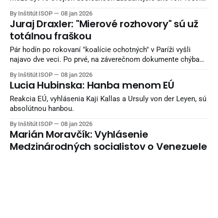
Tragédiou je, že Európa v súčasnosti nemá kompetentných
By Inštitút ISOP
08 jan 2026
lídrov nielen na to, aby týmto zmenám čelila, ale ani len na
Juraj Draxler: "Mierové rozhovory" sú už
to, aby im správne porozumela.
totálnou fraškou
Pár hodín po rokovaní "koalície ochotných" v Paríži vyšli
najavo dve veci. Po prvé, na záverečnom dokumente chýba
podpis amerických predstaviteľov. Hoci tí tam boli a k
By Inštitút ISOP
08 jan 2026
procesu sa vyjadrovali (najmä výrokmi o tom, kto by mal po
Lucia Hubinska: Hanba menom EÚ
vojne ovládať financie na rekonštrukciu Ukrajiny). Ale Biely
dom zjavne
Reakcia EÚ, vyhlásenia Kaji Kallas a Ursuly von der Leyen, sú
absolútnou hanbou.
By Inštitút ISOP
08 jan 2026
Marián Moravčík: Vyhlásenie
Medzinárodných socialistov o Venezuele
Nižšie je v preklad plného znenia vyhlásenia Medzinárodnej
socialistickej tendencie (IST) k udalostiam vo Venezuele z 4.
1. 2026.
By Inštitút ISOP
08 jan 2026
Eduard Chmelár: Buďme zdržanliví, inak
stratíme všetko, čo sme za posledné