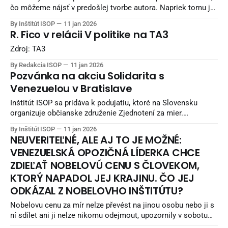
čo môžeme nájsť v predošlej tvorbe autora. Napriek tomu je
dielo v niečom iné.
By Inštitút ISOP
11 jan 2026
R. Fico v relácii V politike na TA3
Zdroj: TA3
By Redakcia ISOP
11 jan 2026
Pozvánka na akciu Solidarita s
Venezuelou v Bratislave
Inštitút ISOP sa pridáva k podujatiu, ktoré na Slovensku
organizuje občianske združenie Zjednotení za mier.
Vyzývame všetkých naších sympatizantov na účasť na akcii.
By Inštitút ISOP
11 jan 2026
NEUVERITEĽNÉ, ALE AJ TO JE MOŽNÉ:
VENEZUELSKÁ OPOZIČNÁ LÍDERKA CHCE
ZDIEĽAŤ NOBELOVÚ CENU S ČLOVEKOM,
KTORÝ NAPADOL JEJ KRAJINU. ČO JEJ
ODKÁZAL Z NOBELOVHO INŠTITÚTU?
Nobelovu cenu za mír nelze převést na jinou osobu nebo ji s
ní sdílet ani ji nelze nikomu odejmout, upozornily v sobotu
Norský Nobelův institut a Norský Nobelův výbor. Uvedly to v