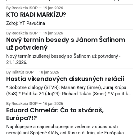
to, akú kontrolu má štát nad výrobou a distribúciou elektriny.
By Redakcia ISOP
19 jan 2026
Keď sa dnes pozeráme na to, kto vlastní strategické
KTO RIADI MARKÍZU?
elektrárne a koľko z energetických ziskov zostáva na
Slovensku, výsledok je jednoznačný – rozhodujúce podiely
Zdroj: YT Pavučina
odišli do zahraničia najmä
By Redakcia ISOP
19 jan 2026
Nový termín besedy s Jánom Šafinom
už potvrdený
Nový termín zrušenej besedy so Šafinom už potvrdený -
21.1.2026.
By Inštitút ISOP
18 jan 2026
Hostia víkendových diskusných relácií
* Sobotné dialógy (STVR): Marián Kéry (Smer), Juraj Krúpa
(SaS) * Politika 24 (Joj24): Richard Takáč (Smer) * V politike
(TA3): Andrej Danko (SNS), Martin Dubéci (PS) * O 5 minút 12
By Redakcia ISOP
16 jan 2026
(STVR): Matúš Šutaj Eštok (Hlas), Ivan Korčok (PS) Zdroj:
Eduard Chmelár: Čo to stváraš,
TASR/Denník N
Európa?!?
Najhlúpejšie a najneschopnejšie vedenie v súčasnosti
nemajú ani Spojené štáty, ani Rusko či Irán, ale Európska