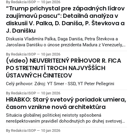
By Redakcia ISOP
10 jan 2026
souvislosti se záměrem loni oceněné venezuelské opoziční
“Trump prichystal pre západných lídrov
lídryně Maríe Coriny Machadové přenechat cenu americkému
zaujímavú pascu”: Detailná analýza v
prezidentovi Donaldu Trumpovi. Nobelovu
diskusii V. Palka, D. Daniša, P. Števkova a
J. Danišku
Diskusia Vladimíra Palka, Daga Daniša, Petra Števkova a
Jaroslava Danišku o únose prezidenta Madura z Venezuely,
rekacia na Slovensku a v Európe. Kam tento celý vývoj
By Redakcia ISOP
10 jan 2026
smeruje. Zdroj: Marker
(video) NEUVERITEĽNÝ PRÍHOVOR R. FICA
PO STRETNUTÍ TROCH NAJVYŠŠÍCH
ÚSTAVNÝCH ČINITEĽOV
Celý príhovor: Zdroj: YT Smer - SSD, YT Peter Pellegrini
By Redakcia ISOP
10 jan 2026
HRABKO: Starý svetový poriadok umiera,
časom vznikne nová architektúra
Situácia globálnej politickej neistoty spôsobená
nerešpektovaním pravidiel dohodnutých po druhej svetovej
vojne podľa Hrabka z dlhodobého hľadiska poškodzuje
By Redakcia ISOP
10 jan 2026