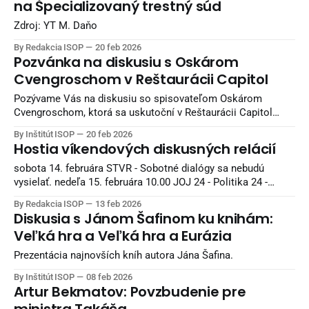
na Špecializovaný trestný súd
Drucker, minister školstva, výskumu, vývoja a mládeže
Zdroj: YT M. Daňo
By Redakcia ISOP
20 feb 2026
Pozvánka na diskusiu s Oskárom
Cvengroschom v Reštaurácii Capitol
Pozývame Vás na diskusiu so spisovateľom Oskárom
Cvengroschom, ktorá sa uskutoční v Reštaurácii Capitol
(Jumbo centrum, Košice), vo štvrtok 26.2.2026 od 17:00. V
By Inštitút ISOP
20 feb 2026
diskusii porovnáme dvoch historikov a Oskára Cvengroscha.
Hostia víkendových diskusných relácií
Diskusiu bude moderovať Dominik Petruška. Na diskusiu je
potrebné sa registrovať na nasledujúcom odkaze: Registrácia
sobota 14. februára STVR - Sobotné dialógy sa nebudú
na udalosť
vysielať. nedeľa 15. februára 10.00 JOJ 24 - Politika 24 -
Tomáš Drucker, minister školstva, výskumu, vývoja a
By Redakcia ISOP
13 feb 2026
mládeže SR, Hlas-SD 11.00 TA3 - V politike - Tibor Gašpar,
Diskusia s Jánom Šafinom ku knihám:
podpredseda Národnej rady SR, Smer-SD - Zuzana Števulová,
Veľká hra a Veľká hra a Eurázia
poslankyňa NR SR, podpredsedníčka poslaneckého klubu
Prezentácia najnovších kníh autora Jána Šafina.
By Inštitút ISOP
08 feb 2026
Artur Bekmatov: Povzbudenie pre