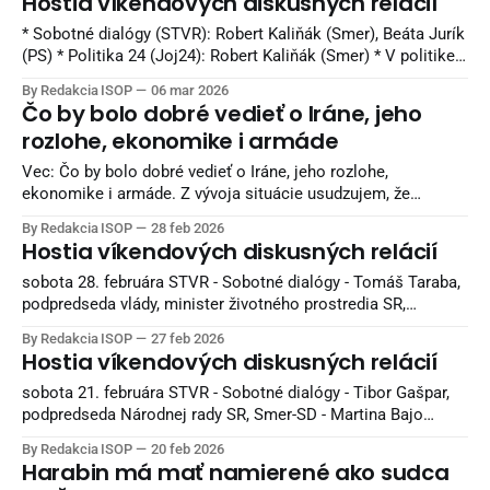
Hostia víkendových diskusných relácií
zámeru, bez cieľne, náhodne, či dokonca emocionálne bez
tvrdého kalkulu? Ale používa
* Sobotné dialógy (STVR): Robert Kaliňák (Smer), Beáta Jurík
(PS) * Politika 24 (Joj24): Robert Kaliňák (Smer) * V politike
(TA3): Juraj Blanár (Smer), Martin Dubéci (PS) * O 5 minút 12
By Redakcia ISOP
06 mar 2026
(STVR): Richard Takáč (Smer), Branislav Gröhling (SaS)
Čo by bolo dobré vedieť o Iráne, jeho
Zdroj: Denník N
rozlohe, ekonomike i armáde
Vec: Čo by bolo dobré vedieť o Iráne, jeho rozlohe,
ekonomike i armáde. Z vývoja situácie usudzujem, že
izraelsko-americký útok na Irán je už iba otázkou relatívne
By Redakcia ISOP
28 feb 2026
krátkeho času. Myslím si, že pre všeobecný prehľad je dobré
Hostia víkendových diskusných relácií
vedieť základné údaje o tomto štáte. Rozloha Iránu: 1 648
195 km2
sobota 28. februára STVR - Sobotné dialógy - Tomáš Taraba,
podpredseda vlády, minister životného prostredia SR,
nominant Slovenskej národnej strany - Marián Viskupič,
By Redakcia ISOP
27 feb 2026
poslanec Národnej rady SR, podpredseda strany Sloboda a
Hostia víkendových diskusných relácií
Solidarita nedeľa 1. marca 10.00 JOJ 24 - Politika 24 - Andrej
Danko, podpredseda NR SR, predseda SNS 11.00 TA3 - V
sobota 21. februára STVR - Sobotné dialógy - Tibor Gašpar,
politike
podpredseda Národnej rady SR, Smer-SD - Martina Bajo
Holečková, poslankyňa NR SR, Sas nedeľa 22. februára 10.00
By Redakcia ISOP
20 feb 2026
JOJ 24 - Politika 24 - Milan Uhrík, poslanec Európskeho
Harabin má mať namierené ako sudca
parlamentu, hnutie Republika 11.00 TA3 - V politike - Tomáš