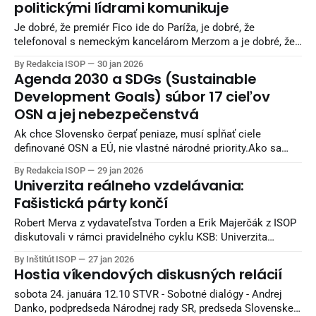
politickými lídrami komunikuje
Bihariová (PS) Zdroj: Denník N
Je dobré, že premiér Fico ide do Paríža, je dobré, že
telefonoval s nemeckým kancelárom Merzom a je dobré, že
podpísal rámcovú dohodu s USA, povedal Hrabko. Bratislava
By Redakcia ISOP
30 jan 2026
29. januára (Teraz.sk) – Samotná skutočnosť, že premiér
Agenda 2030 a SDGs (Sustainable
Fico (Smer-SD) komunikuje so svetovými politickými lídrami
Development Goals) súbor 17 cieľov
je z hľadiska potreby riešiť naše
OSN a jej nebezpečenstvá
Ak chce Slovensko čerpať peniaze, musí spĺňať ciele
definované OSN a EÚ, nie vlastné národné priority.Ako sa
teda tieto agendy dostali na Slovensko a prečo sa ich
By Redakcia ISOP
29 jan 2026
presadzovanie zintenzívnilo počas vlád Matoviča a Ódora.
Univerzita reálneho vzdelávania:
Agenda 2030 OSN a jej 17 cieľov udržateľného rozvoja
Fašistická párty končí
(SDGs) sa za posledné roky stali
Robert Merva z vydavateľstva Torden a Erik Majerčák z ISOP
diskutovali v rámci pravidelného cyklu KSB: Univerzita
reálneho vzdelávania
By Inštitút ISOP
27 jan 2026
Hostia víkendových diskusných relácií
sobota 24. januára 12.10 STVR - Sobotné dialógy - Andrej
Danko, podpredseda Národnej rady SR, predseda Slovenskej