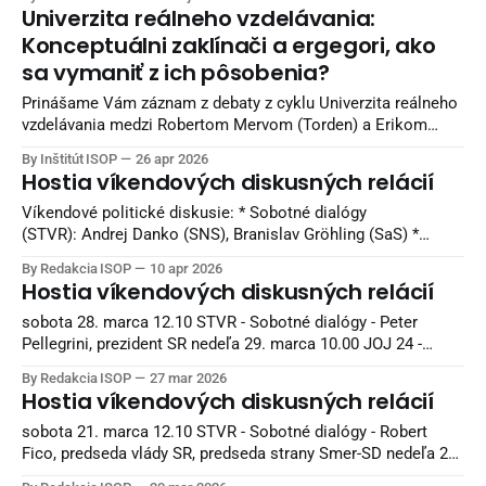
Naši starí otcovia bojovali v horách, partizáni umierali za
Univerzita reálneho vzdelávania:
slobodu, mestá boli vypaľované a celé rodiny ničila vojna.
Konceptuálni zaklínači a ergegori, ako
Európa bola zaplnená krvou
sa vymaniť z ich pôsobenia?
Prinášame Vám záznam z debaty z cyklu Univerzita reálneho
vzdelávania medzi Robertom Mervom (Torden) a Erikom
Majerčákom (ISOP). Diskusia sa nahrávala v Reštaurácii
By Inštitút ISOP
26 apr 2026
Kozlovňa v Košiciach. Knihy z vydavateľstva Torden si viete
Hostia víkendových diskusných relácií
objednať na INLIBRI online kníhkupectve. Naši sledovatelia
môžu využiť 7 percentnú zľavu. Pri nákupe použite kupón:
Víkendové politické diskusie: * Sobotné dialógy
ISOPYT-7
(STVR): Andrej Danko (SNS), Branislav Gröhling (SaS) *
Politika 24 (Joj24): Milan Majerský (KDH) * V politike
By Redakcia ISOP
10 apr 2026
(TA3): Rudolf Huliak (Strana vidieka), Tamara Stohlová (PS) *
Hostia víkendových diskusných relácií
O 5 minút 12 (STVR): Judita Laššáková (Smer), Beáta Jurík
(PS), Juraj Krúpa (SaS), Milan Uhrík (Republika) * Na telo (Tv
sobota 28. marca 12.10 STVR - Sobotné dialógy - Peter
Markíza): Andrej
Pellegrini, prezident SR nedeľa 29. marca 10.00 JOJ 24 -
Politika 24 - Július Jakab, poslanec Národnej rady SR, Hnutie
By Redakcia ISOP
27 mar 2026
Slovensko 11.00 TA3 - V politike - Tomáš Taraba,
Hostia víkendových diskusných relácií
podpredseda vlády a minister životného prostredia SR,
nominant Slovenskej národnej strany - Branislav Gröhling,
sobota 21. marca 12.10 STVR - Sobotné dialógy - Robert
poslanec
Fico, predseda vlády SR, predseda strany Smer-SD nedeľa 22.
marca 10.00 JOJ 24 - Politika 24 - Ladislav Kamenický,